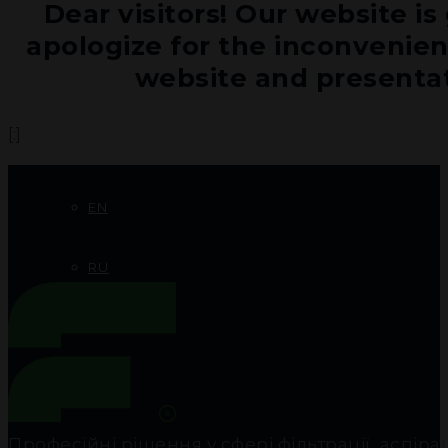
Dear visitors! Our website 
ПРОЕКТИ
apologize for the inconvenienc
website and presenta
ДОКУМЕНТАЦІЯ
[:]
КОНТАКТИ
EN
RU
Професійні рішення у сфері фільтрації, аспір