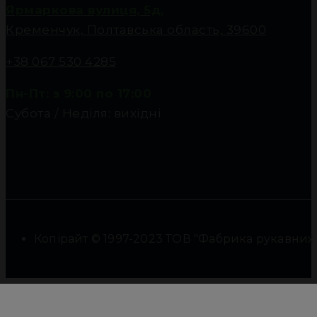
Ярмаркова вулиця, 5д,
Кременчук, Полтавська область, 39600
+38 067 530 4285
Пн-Пт: з 9:00 по 17:00
Субота / Неділя: вихідні
Копірайт © 1997-2023 ТОВ "Фабрика рукавних фі