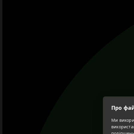
Про фай
Ми викорис
використа
поліпшенн