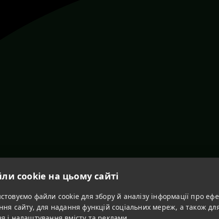
ли cookie на цьому сайті
товуємо файли cookie для збору й аналізу інформації про ефе
ння сайту, для надання функцій соціальних мереж, а також дл
я і налаштування вмісту та реклами