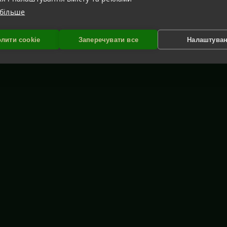
 більше
лити cookie
Заперечувати все
Налаштува