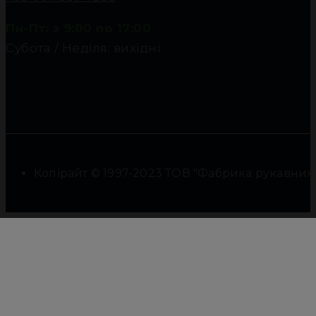
Пн-Пт: з 9:00 по 17:00
Субота / Неділя: вихідні
Копірайт © 1997-2023 ТОВ "Фабрика рукавних фі