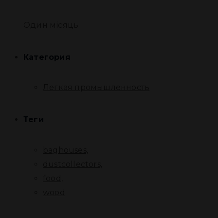
Один місяць
Категория
Легкая промышленность
Теги
baghouses,
dustcollectors,
food,
wood