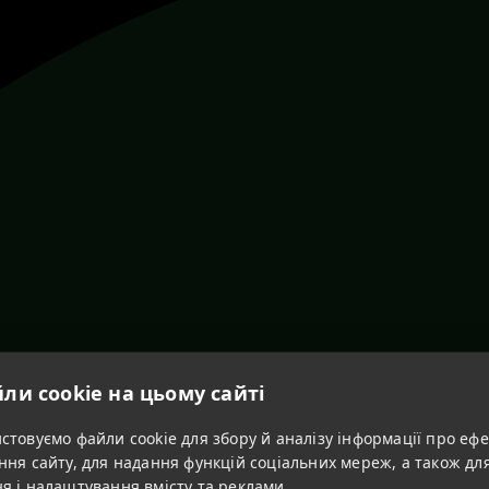
ли cookie на цьому сайті
товуємо файли cookie для збору й аналізу інформації про ефе
ння сайту, для надання функцій соціальних мереж, а також дл
я і налаштування вмісту та реклами