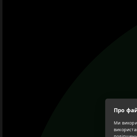
Про фай
Ми викорис
використа
поліпшенн