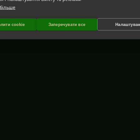
 більше
лити cookie
Заперечувати все
Налаштува