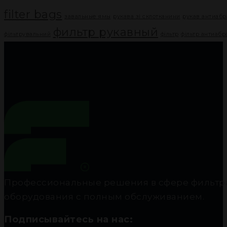
filter bags
завальные ямы
рукава зі склотканини
рукав антиаб
фильтр рукавный
фільтрувальний
фільтр
фільтр антиаб
Профессиональные решения в сфере фильтра
оборудования с полным обслуживанием.
Подписывайтесь на нас: