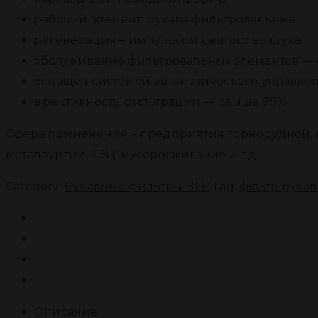
рабочий элемент: рукава фильтровальные
регенерация – импульсом сжатого воздуха
обслуживание фильтровальных элементов — 
оснащен системой автоматического управле
ефективность фильтрации — свыше 99%
Сфера применения – предприятия горнорудной, 
металлургии, ТЭЦ, мусоросжигание и т.д.
Category:
Рукавные фильтры BFF
Tag:
фільтр рука
Описание