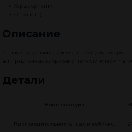
Характеристики
Отзывы (0)
Описание
Установка рукавного фильтра с импульсной реге
аспирационных выбросов от технологических агре
Детали
Номенклатура
B
Производительность, тыс.м.куб./час.
2.