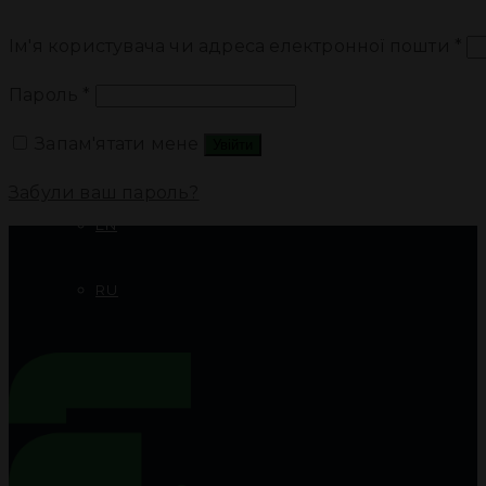
ПРОЕКТИ
Ім'я користувача чи адреса електронної пошти
*
Пароль
*
ДОКУМЕНТАЦІЯ
Запам'ятати мене
Увійти
КОНТАКТИ
Забули ваш пароль?
EN
RU