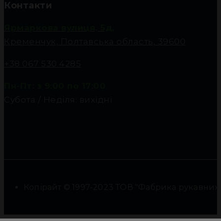
Контакти
Ярмаркова вулиця, 5д,
Кременчук, Полтавська область, 39600
+38 067 530 4285
Пн-Пт: з 9:00 по 17:00
Субота / Неділя: вихідні
Копірайт © 1997-2023 ТОВ "Фабрика рукавних фі