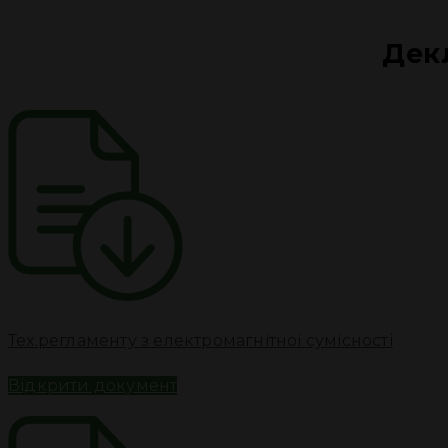
Декл
Тех.регламенту з електромагнітної сумісності
Відкрити документ