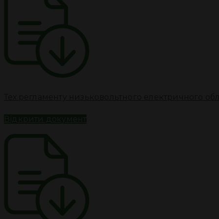
Тех.регламенту низьковольтного електричного о
Відкрити документ