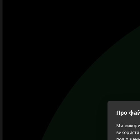
Про фай
Ми викорис
використа
поліпшенн