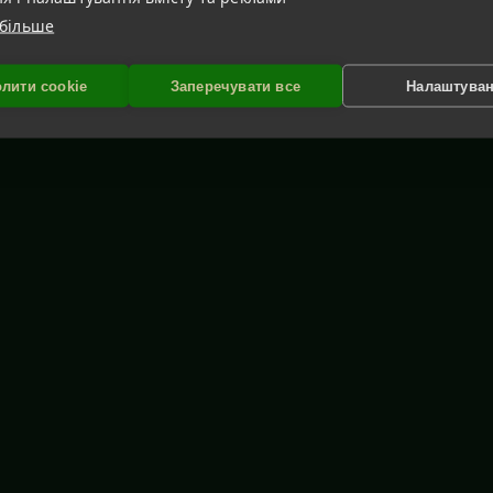
 більше
лити cookie
Заперечувати все
Налаштува