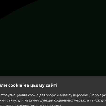
ли cookie на цьому сайті
товуємо файли cookie для збору й аналізу інформації про ефе
ння сайту, для надання функцій соціальних мереж, а також дл
я і налаштування вмісту та реклами