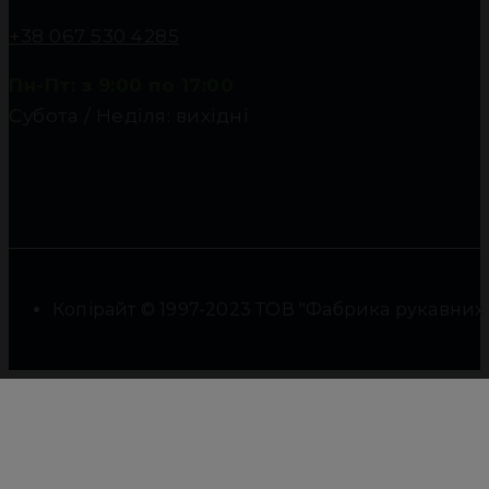
+38 067 530 4285
Пн-Пт: з 9:00 по 17:00
Субота / Неділя: вихідні
Копірайт © 1997-2023 ТОВ "Фабрика рукавних фі