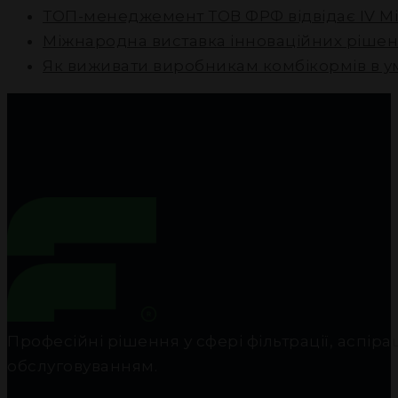
ТОП-менеджемент ТОВ ФРФ відвідає IV М
Міжнародна виставка інноваційних рішен
Як виживати виробникам комбікормів в у
Професійні рішення у сфері фільтрації, аспір
обслуговуванням.