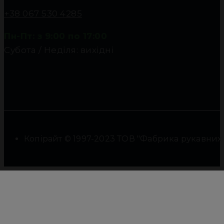
+38 067 530 4285
Пн-Пт: з 9:00 по 17:00
Субота / Неділя: вихідні
Копірайт © 1997-2023 ТОВ "Фабрика рукавних фі