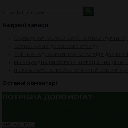
Search for:
Недавні записи
Сертифікат ISO 9001:2015 на проєктування
Запрошуємо до нашого стенду
ТОП-менеджемент ТОВ ФРФ відвідає IV М
Міжнародна виставка інноваційних рішен
Як виживати виробникам комбікормів в у
Останні коментарі
ПОТРІБНА ДОПОМОГА?
Наша мета – допомогти Вам зробити правильни
ЗВ'ЯЗАТИСЬ