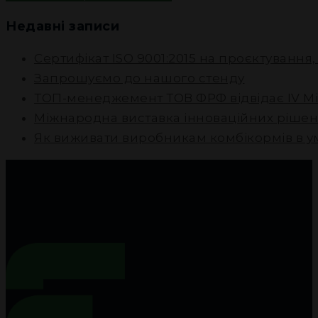
Недавні записи
Сертифікат ISO 9001:2015 на проєктування
Запрошуємо до нашого стенду
ТОП-менеджемент ТОВ ФРФ відвідає IV М
Міжнародна виставка інноваційних рішен
Як виживати виробникам комбікормів в у