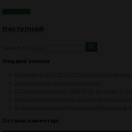
Наступний
Наступний
Search for:
Недавні записи
Сертифікат ISO 9001:2015 на проєктування
Запрошуємо до нашого стенду
ТОП-менеджемент ТОВ ФРФ відвідає IV М
Міжнародна виставка інноваційних рішен
Як виживати виробникам комбікормів в у
Останні коментарі