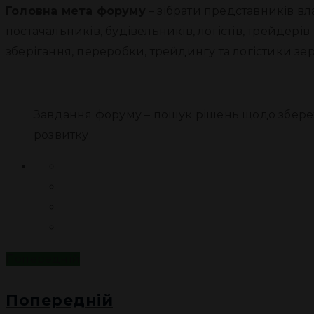
Головна мета форуму
– зібрати представників вл
постачальників, будівельників, логістів, трейдер
зберігання, переробки, трейдингу та логістики зер
Завдання форуму – пошук рішень щодо збереж
розвитку.
Попередній
Попередній