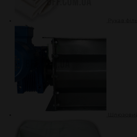
Рукав філ
Шлюзовий