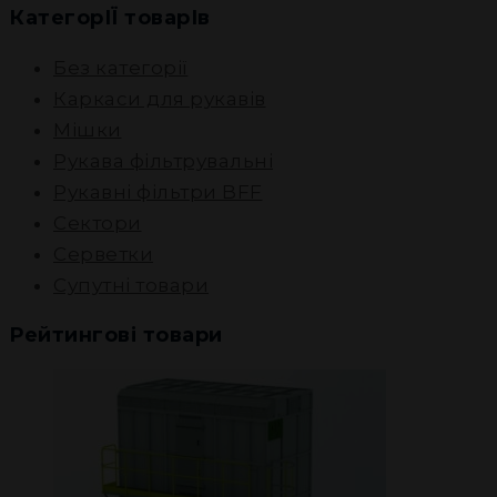
КатегорІЇ товарІв
Без категорії
Каркаси для рукавів
Мішки
Рукава фільтрувальні
Рукавні фільтри BFF
Сектори
Серветки
Супутні товари
Рейтингові товари