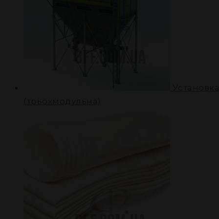
Установка
(трьохмодульна)