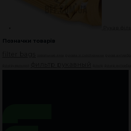
Рукав філ
Позначки товарів
filter bags
завальные ямы
рукава зі склотканини
рукав антиаб
фильтр рукавный
фільтрувальний
фільтр
фільтр антиаб