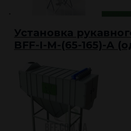
Читати дал
Установка рукавног
BFF-I-M-(65-165)-A 