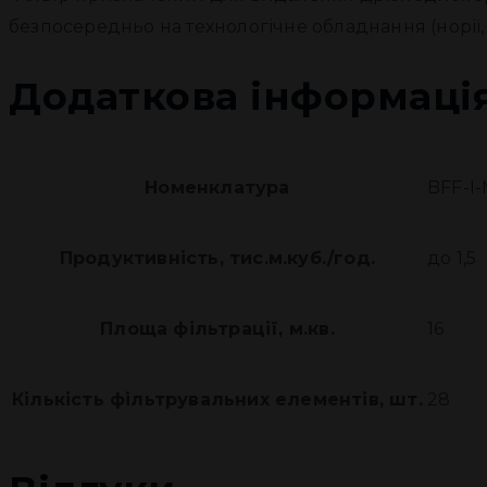
безпосередньо на технологічне обладнання (норії, кон
Додаткова інформаці
Номенклатура
BFF-I-
Продуктивність, тис.м.куб./год.
до 1,5
Площа фільтрації, м.кв.
16
Кількість фільтрувальних елементів, шт.
28