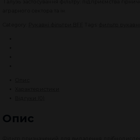
Галузь застосування фільтру: підприємства гірничор
аграрного сектора та ін.
Category:
Рукавні фільтри BFF
Tags:
фильтр рукав
Опис
Характеристики
Відгуки (0)
Опис
Фільтр призначений для видалення дрібнодисперсн