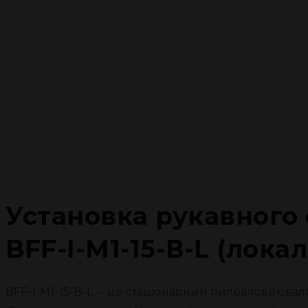
Установка рукавного 
BFF-I-М1-15-В-L (лока
BFF-I-М1-15-В-L – це стаціонарний пиловловлюваль