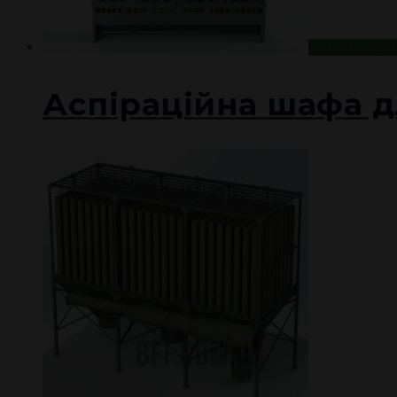
Читати дал
Аспіраційна шафа д