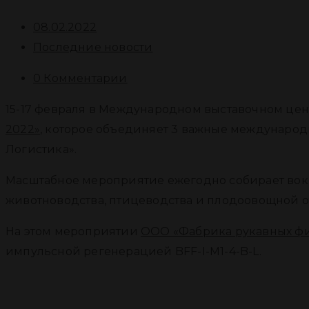
08.02.2022
Последние новости
0 Комментарии
15-17 февраля в Международном выставочном цен
2022»
, которое объединяет 3 важные международн
Логистика».
Масштабное мероприятие ежегодно собирает вокру
животноводства, птицеводства и плодоовощной о
На этом мероприятии
ООО «Фабрика рукавных ф
импульсной регенерацией BFF-I-М1-4-B-L.