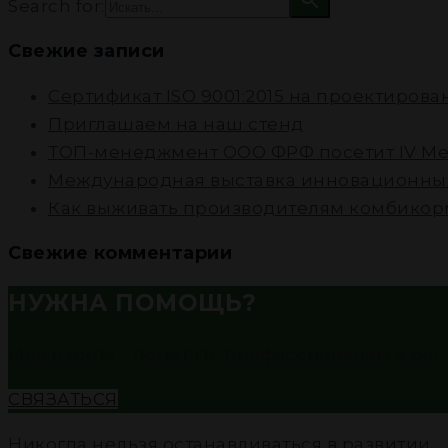
Search for:
Свежие записи
Cертификат ISO 9001:2015 на проектиров
Приглашаем на наш стенд
ТОП-менеджмент ООО ФРФ посетит IV Ме
Международная выставка инновационных
Как выживать производителям комбикорм
Свежие комментарии
НУЖНА ПОМОЩЬ?
Моя работа - помогать профессионалам в до
СВЯЗАТЬСЯ
Никогда нельзя останавливаться в развитии