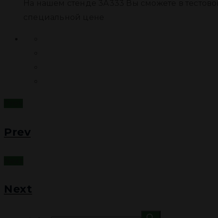
На нашем стенде 3А333 Вы сможете в тестово
специальной цене
Prev
Prev
Next
Next