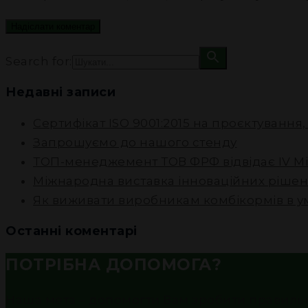
Search for:
Недавні записи
Сертифікат ISO 9001:2015 на проєктування
Запрошуємо до нашого стенду
ТОП-менеджемент ТОВ ФРФ відвідає IV М
Міжнародна виставка інноваційних рішен
Як виживати виробникам комбікормів в у
Останні коментарі
ПОТРІБНА ДОПОМОГА?
Наша мета – допомогти Вам зробити правильни