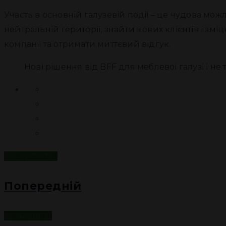
Участь в основній галузевій події – це чудова мож
нейтральній території, знайти нових клієнтів і зм
компанії та отримати миттєвий відгук.
Нові рішення від BFF для меблевої галузі і не 
Попередній
Попередній
Наступний