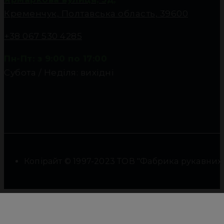
Кременчук, Полтавська область, 39600
+38 067 530 4285
Пн-Пт: з 9:00 по 17:00
Субота / Неділя: вихідні
Копірайт © 1997-2023 ТОВ "Фабрика рукавних фі