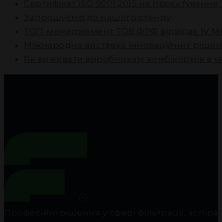
Сертифікат ISO 9001:2015 на проєктування
Запрошуємо до нашого стенду
ТОП-менеджемент ТОВ ФРФ відвідає IV М
Міжнародна виставка інноваційних рішен
Як виживати виробникам комбікормів в у
Професійні рішення у сфері фільтрації, аспір