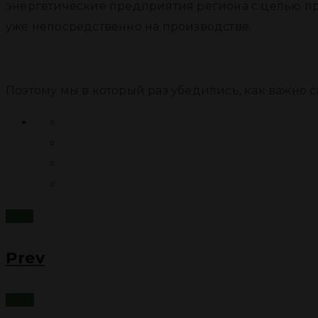
энергетические предприятия региона с целью п
уже непосредственно на производстве.
Хотелось бы отметить большой интерес со ст
Поэтому мы в который раз убедились, как важно с
Prev
Prev
Next