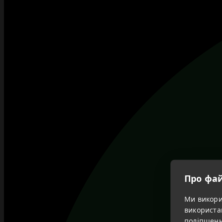
Про фай
Ми викорис
використа
поліпшенн