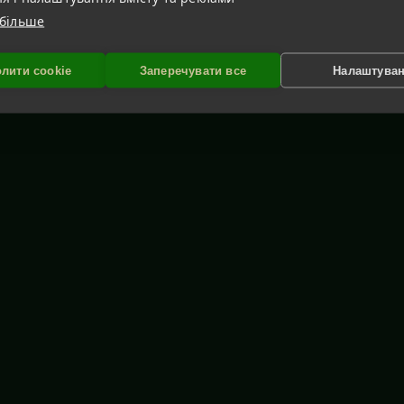
 більше
лити cookie
Заперечувати все
Налаштува