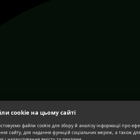
ли cookie на цьому сайті
товуємо файли cookie для збору й аналізу інформації про ефе
ння сайту, для надання функцій соціальних мереж, а також дл
я і налаштування вмісту та реклами