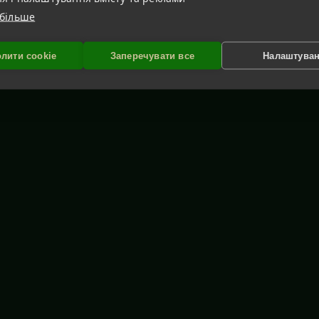
 більше
лити cookie
Заперечувати все
Налаштува