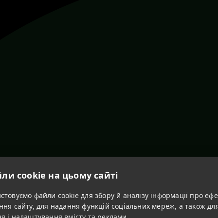
ли cookie на цьому сайті
товуємо файли cookie для збору й аналізу інформації про ефе
ння сайту, для надання функцій соціальних мереж, а також дл
я і налаштування вмісту та реклами