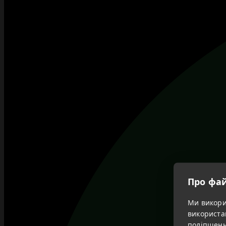
Про фай
Ми викорис
використа
поліпшенн